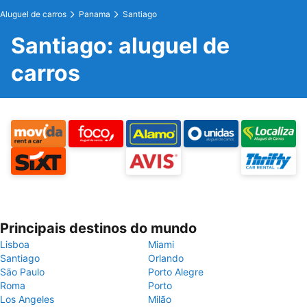
Aluguel de carros
Panama
Santiago
Santiago: aluguel de
carros
Principais destinos do mundo
Lisboa
Miami
Santiago
Orlando
São Paulo
Porto Alegre
Roma
Porto
Los Angeles
Milão