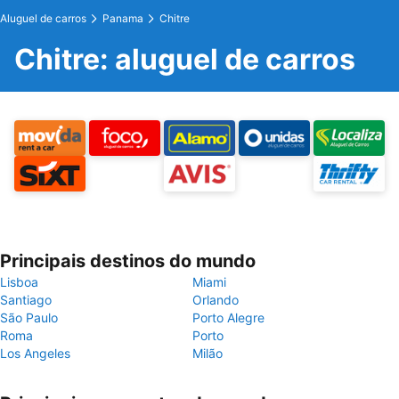
Aluguel de carros
Panama
Chitre
Chitre: aluguel de carros
Principais destinos do mundo
Lisboa
Miami
Santiago
Orlando
São Paulo
Porto Alegre
Roma
Porto
Los Angeles
Milão