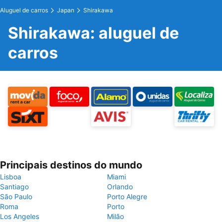
Aluguel de carros
Japan
Shirakawa
Shirakawa: aluguel de
carros
Principais destinos do mundo
Lisboa
Miami
Santiago
Orlando
São Paulo
Porto Alegre
Roma
Porto
Los Angeles
Milão