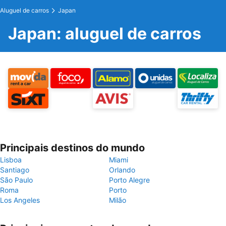
Aluguel de carros
Japan
Japan: aluguel de carros
Principais destinos do mundo
Lisboa
Miami
Santiago
Orlando
São Paulo
Porto Alegre
Roma
Porto
Los Angeles
Milão