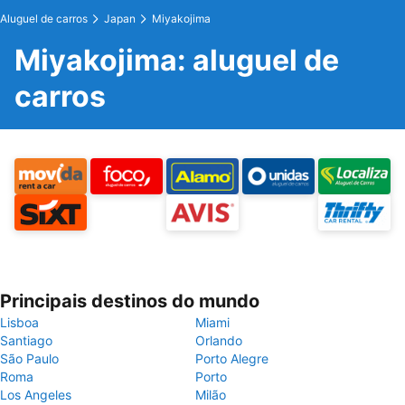
Aluguel de carros
Japan
Miyakojima
Miyakojima: aluguel de
carros
Principais destinos do mundo
Lisboa
Miami
Santiago
Orlando
São Paulo
Porto Alegre
Roma
Porto
Los Angeles
Milão