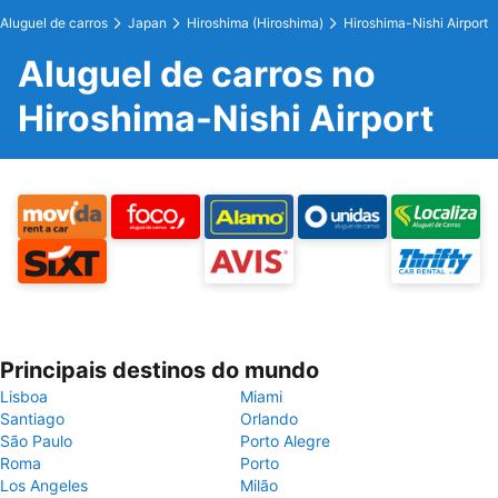
Aluguel de carros
Japan
Hiroshima (Hiroshima)
Hiroshima-Nishi Airport
Aluguel de carros no
Hiroshima-Nishi Airport
Principais destinos do mundo
Lisboa
Miami
Santiago
Orlando
São Paulo
Porto Alegre
Roma
Porto
Los Angeles
Milão