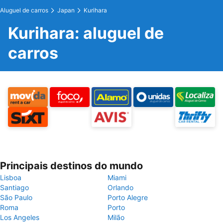
Aluguel de carros
Japan
Kurihara
Kurihara: aluguel de
carros
Principais destinos do mundo
Lisboa
Miami
Santiago
Orlando
São Paulo
Porto Alegre
Roma
Porto
Los Angeles
Milão