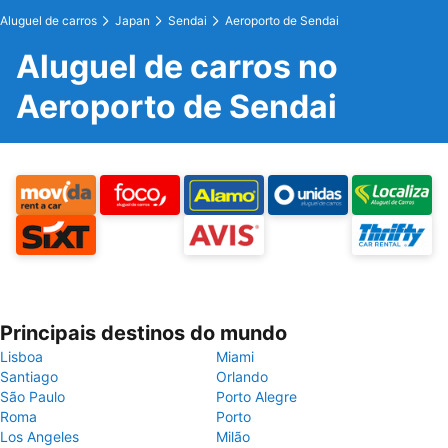
Aluguel de carros
Japan
Sendai
Aeroporto de Sendai
Aluguel de carros no
Aeroporto de Sendai
Principais destinos do mundo
Lisboa
Miami
Santiago
Orlando
São Paulo
Porto Alegre
Roma
Porto
Los Angeles
Milão