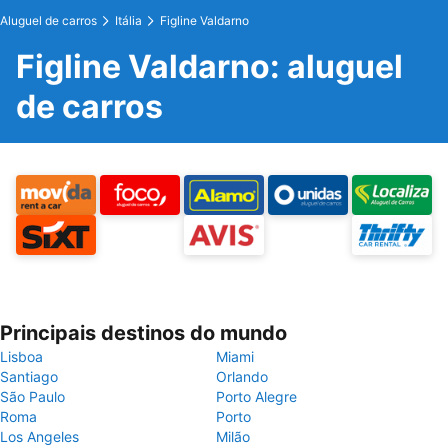
Aluguel de carros
Itália
Figline Valdarno
Figline Valdarno: aluguel
de carros
Principais destinos do mundo
Lisboa
Miami
Santiago
Orlando
São Paulo
Porto Alegre
Roma
Porto
Los Angeles
Milão