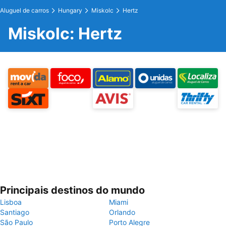
Aluguel de carros
Hungary
Miskolc
Hertz
Miskolc: Hertz
Principais destinos do mundo
Lisboa
Miami
Santiago
Orlando
São Paulo
Porto Alegre