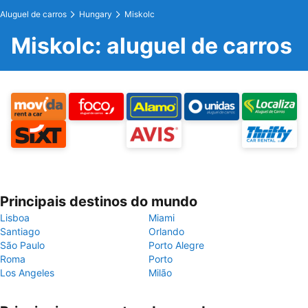
Aluguel de carros
Hungary
Miskolc
Miskolc: aluguel de carros
Principais destinos do mundo
Lisboa
Miami
Santiago
Orlando
São Paulo
Porto Alegre
Roma
Porto
Los Angeles
Milão