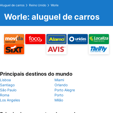
Aluguel de carros
Reino Unido
Worle
Worle: aluguel de carros
Principais destinos do mundo
Lisboa
Miami
Santiago
Orlando
São Paulo
Porto Alegre
Roma
Porto
Los Angeles
Milão