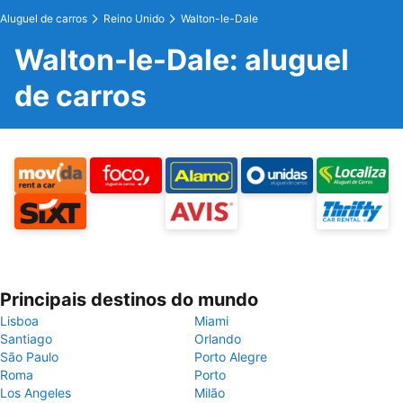
Aluguel de carros
Reino Unido
Walton-le-Dale
Walton-le-Dale: aluguel
de carros
Principais destinos do mundo
Lisboa
Miami
Santiago
Orlando
São Paulo
Porto Alegre
Roma
Porto
Los Angeles
Milão