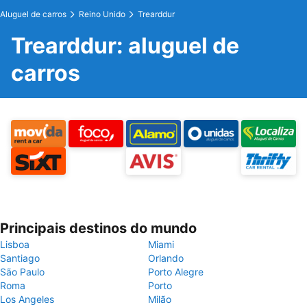
Aluguel de carros
Reino Unido
Trearddur
Trearddur: aluguel de
carros
Principais destinos do mundo
Lisboa
Miami
Santiago
Orlando
São Paulo
Porto Alegre
Roma
Porto
Los Angeles
Milão