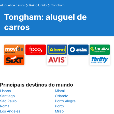
Aluguel de carros
Reino Unido
Tongham
Tongham: aluguel de
carros
Principais destinos do mundo
Lisboa
Miami
Santiago
Orlando
São Paulo
Porto Alegre
Roma
Porto
Los Angeles
Milão