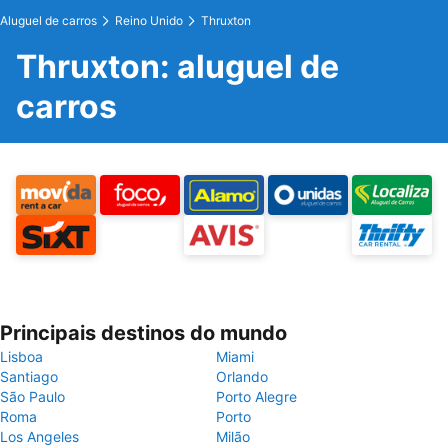
Aluguel de carros
Reino Unido
Thruxton
Thruxton: aluguel de
carros
Principais destinos do mundo
Lisboa
Miami
Santiago
Orlando
São Paulo
Porto Alegre
Roma
Porto
Los Angeles
Milão