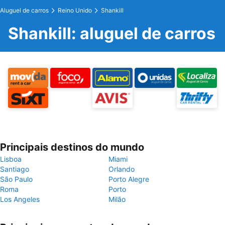
Aluguel de carros
Reino Unido
Shankill
Shankill: aluguel de carros
Principais destinos do mundo
Lisboa
Miami
Santiago
Orlando
São Paulo
Porto Alegre
Roma
Porto
Los Angeles
Milão