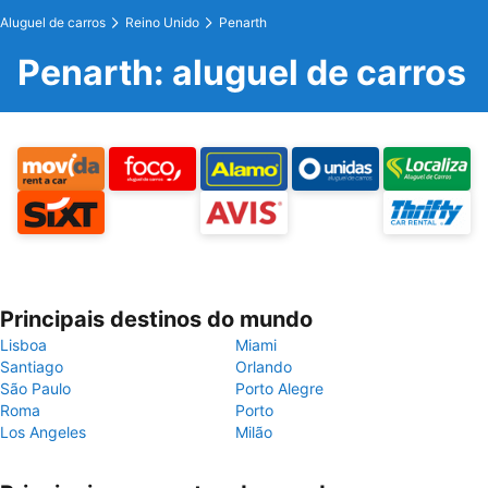
Aluguel de carros
Reino Unido
Penarth
Penarth: aluguel de carros
Principais destinos do mundo
Lisboa
Miami
Santiago
Orlando
São Paulo
Porto Alegre
Roma
Porto
Los Angeles
Milão