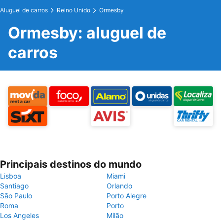
Aluguel de carros
Reino Unido
Ormesby
Ormesby: aluguel de
carros
Principais destinos do mundo
Lisboa
Miami
Santiago
Orlando
São Paulo
Porto Alegre
Roma
Porto
Los Angeles
Milão