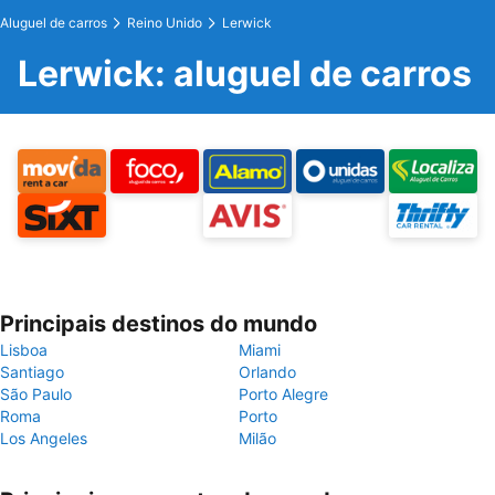
Aluguel de carros
Reino Unido
Lerwick
Lerwick: aluguel de carros
Principais destinos do mundo
Lisboa
Miami
Santiago
Orlando
São Paulo
Porto Alegre
Roma
Porto
Los Angeles
Milão