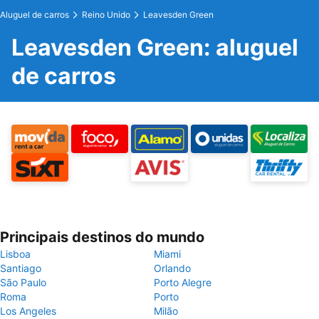
Aluguel de carros
Reino Unido
Leavesden Green
Leavesden Green: aluguel
de carros
Principais destinos do mundo
Lisboa
Miami
Santiago
Orlando
São Paulo
Porto Alegre
Roma
Porto
Los Angeles
Milão