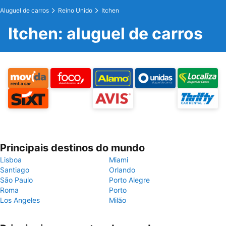
Aluguel de carros
Reino Unido
Itchen
Itchen: aluguel de carros
Principais destinos do mundo
Lisboa
Miami
Santiago
Orlando
São Paulo
Porto Alegre
Roma
Porto
Los Angeles
Milão