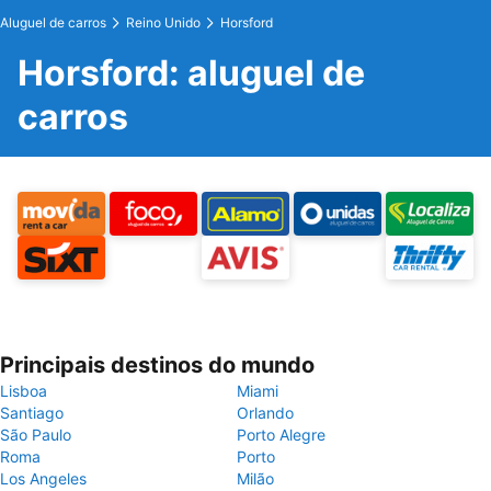
Aluguel de carros
Reino Unido
Horsford
Horsford: aluguel de
carros
Principais destinos do mundo
Lisboa
Miami
Santiago
Orlando
São Paulo
Porto Alegre
Roma
Porto
Los Angeles
Milão