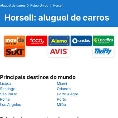
Aluguel de carros
Reino Unido
Horsell
Horsell: aluguel de carros
Principais destinos do mundo
Lisboa
Miami
Santiago
Orlando
São Paulo
Porto Alegre
Roma
Porto
Los Angeles
Milão