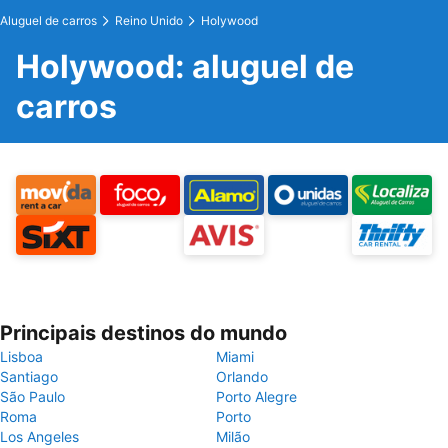
Aluguel de carros
Reino Unido
Holywood
Holywood: aluguel de
carros
Principais destinos do mundo
Lisboa
Miami
Santiago
Orlando
São Paulo
Porto Alegre
Roma
Porto
Los Angeles
Milão