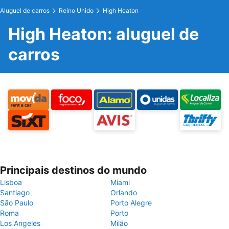
Aluguel de carros
Reino Unido
High Heaton
High Heaton: aluguel de
carros
Principais destinos do mundo
Lisboa
Miami
Santiago
Orlando
São Paulo
Porto Alegre
Roma
Porto
Los Angeles
Milão