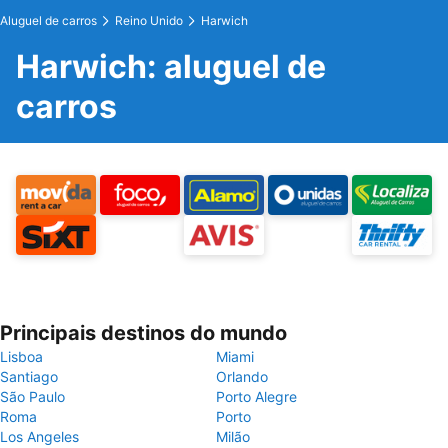
Aluguel de carros
Reino Unido
Harwich
Harwich: aluguel de
carros
Principais destinos do mundo
Lisboa
Miami
Santiago
Orlando
São Paulo
Porto Alegre
Roma
Porto
Los Angeles
Milão