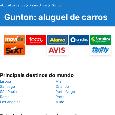
Aluguel de carros
Reino Unido
Gunton
Gunton: aluguel de carros
Principais destinos do mundo
Lisboa
Miami
Santiago
Orlando
São Paulo
Porto Alegre
Roma
Porto
Los Angeles
Milão