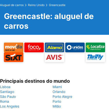
Aluguel de carros
Reino Unido
Greencastle
Greencastle: aluguel de
carros
Principais destinos do mundo
Lisboa
Miami
Santiago
Orlando
São Paulo
Porto Alegre
Roma
Porto
Los Angeles
Milão