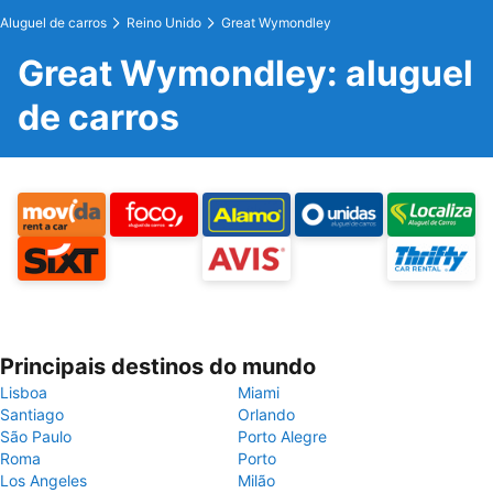
Aluguel de carros
Reino Unido
Great Wymondley
Great Wymondley: aluguel
de carros
Principais destinos do mundo
Lisboa
Miami
Santiago
Orlando
São Paulo
Porto Alegre
Roma
Porto
Los Angeles
Milão