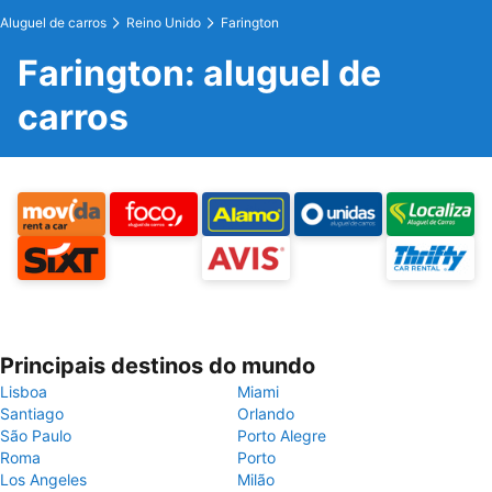
Aluguel de carros
Reino Unido
Farington
Farington: aluguel de
carros
Principais destinos do mundo
Lisboa
Miami
Santiago
Orlando
São Paulo
Porto Alegre
Roma
Porto
Los Angeles
Milão