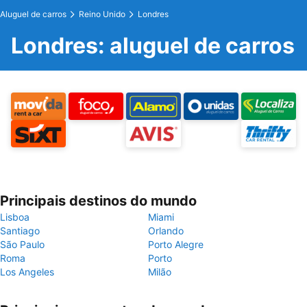
Aluguel de carros
Reino Unido
Londres
Londres: aluguel de carros
Principais destinos do mundo
Lisboa
Miami
Santiago
Orlando
São Paulo
Porto Alegre
Roma
Porto
Los Angeles
Milão