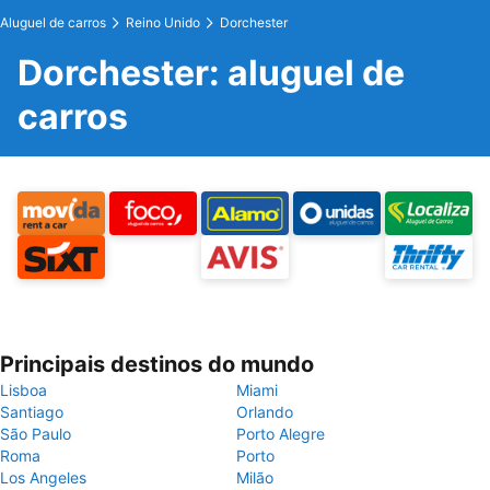
Aluguel de carros
Reino Unido
Dorchester
Dorchester: aluguel de
carros
Principais destinos do mundo
Lisboa
Miami
Santiago
Orlando
São Paulo
Porto Alegre
Roma
Porto
Los Angeles
Milão