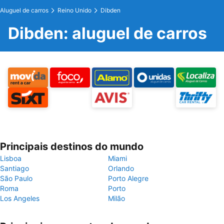
Aluguel de carros
Reino Unido
Dibden
Dibden: aluguel de carros
Principais destinos do mundo
Lisboa
Miami
Santiago
Orlando
São Paulo
Porto Alegre
Roma
Porto
Los Angeles
Milão