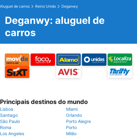
Aluguel de carros
Reino Unido
Deganwy
Deganwy: aluguel de
carros
Principais destinos do mundo
Lisboa
Miami
Santiago
Orlando
São Paulo
Porto Alegre
Roma
Porto
Los Angeles
Milão