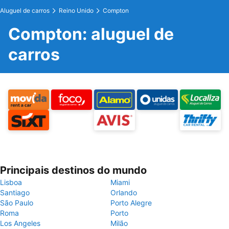
Aluguel de carros
Reino Unido
Compton
Compton: aluguel de
carros
Principais destinos do mundo
Lisboa
Miami
Santiago
Orlando
São Paulo
Porto Alegre
Roma
Porto
Los Angeles
Milão