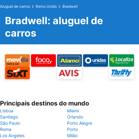
Aluguel de carros
Reino Unido
Bradwell
Bradwell: aluguel de
carros
Principais destinos do mundo
Lisboa
Miami
Santiago
Orlando
São Paulo
Porto Alegre
Roma
Porto
Los Angeles
Milão