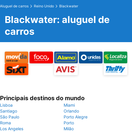
Aluguel de carros
Reino Unido
Blackwater
Blackwater: aluguel de
carros
Principais destinos do mundo
Lisboa
Miami
Santiago
Orlando
São Paulo
Porto Alegre
Roma
Porto
Los Angeles
Milão