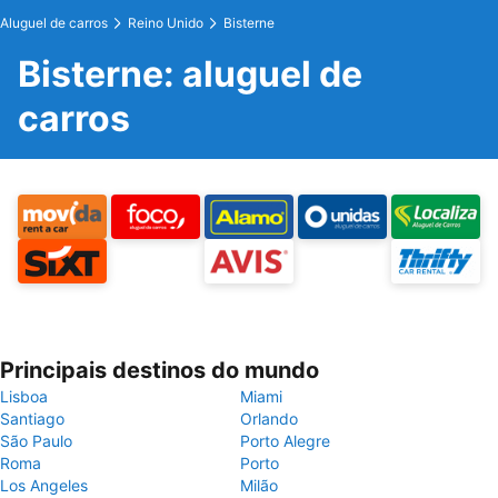
Aluguel de carros
Reino Unido
Bisterne
Bisterne: aluguel de
carros
Principais destinos do mundo
Lisboa
Miami
Santiago
Orlando
São Paulo
Porto Alegre
Roma
Porto
Los Angeles
Milão