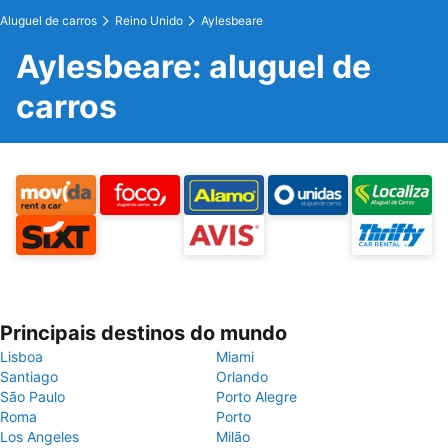
Aluguel de carros
Reino Unido
Aylesbeare
Aylesbeare: aluguel de
carros
Principais destinos do mundo
Lisboa
Miami
Santiago
Orlando
São Paulo
Porto Alegre
Roma
Porto
Los Angeles
Milão