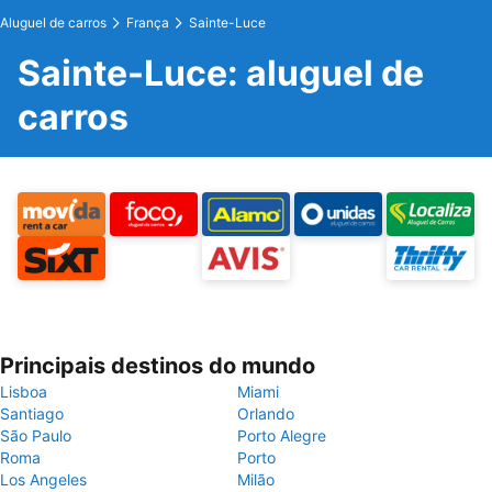
Aluguel de carros
França
Sainte-Luce
Sainte-Luce: aluguel de
carros
Principais destinos do mundo
Lisboa
Miami
Santiago
Orlando
São Paulo
Porto Alegre
Roma
Porto
Los Angeles
Milão