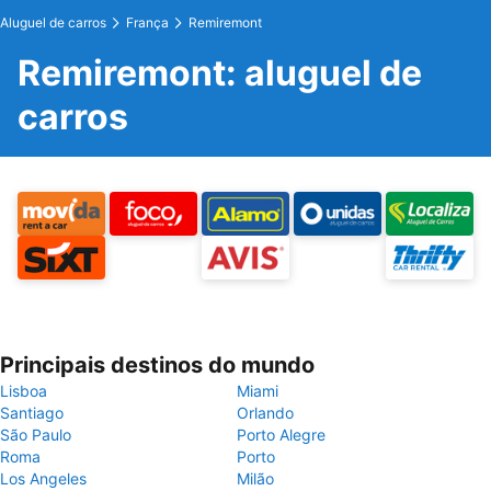
Aluguel de carros
França
Remiremont
Remiremont: aluguel de
carros
Principais destinos do mundo
Lisboa
Miami
Santiago
Orlando
São Paulo
Porto Alegre
Roma
Porto
Los Angeles
Milão