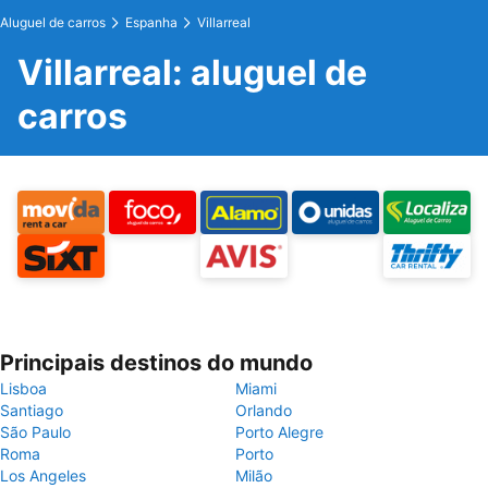
Aluguel de carros
Espanha
Villarreal
Villarreal: aluguel de
carros
Principais destinos do mundo
Lisboa
Miami
Santiago
Orlando
São Paulo
Porto Alegre
Roma
Porto
Los Angeles
Milão