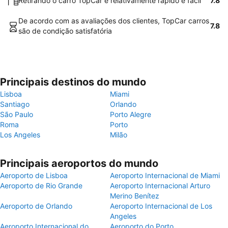
Retirando o carro TopCar é relativamente rápido e fácil
7.8
De acordo com as avaliações dos clientes, TopCar carros
7.8
são de condição satisfatória
Principais destinos do mundo
Lisboa
Miami
Santiago
Orlando
São Paulo
Porto Alegre
Roma
Porto
Los Angeles
Milão
Principais aeroportos do mundo
Aeroporto de Lisboa
Aeroporto Internacional de Miami
Aeroporto de Rio Grande
Aeroporto Internacional Arturo
Merino Benítez
Aeroporto de Orlando
Aeroporto Internacional de Los
Angeles
Aeroporto Internacional do
Aeroporto do Porto