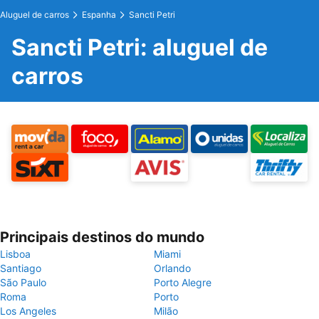
Aluguel de carros
Espanha
Sancti Petri
Sancti Petri: aluguel de
carros
Principais destinos do mundo
Lisboa
Miami
Santiago
Orlando
São Paulo
Porto Alegre
Roma
Porto
Los Angeles
Milão