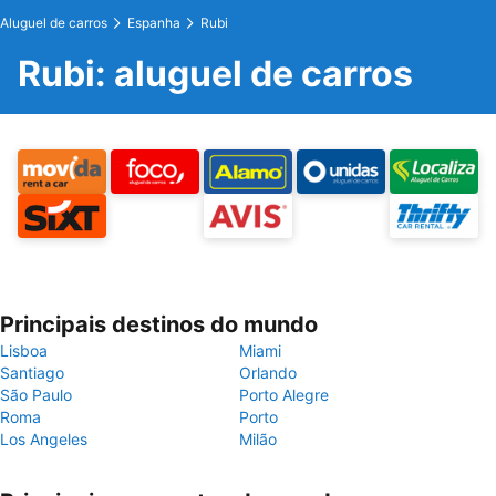
Aluguel de carros
Espanha
Rubi
Rubi: aluguel de carros
Principais destinos do mundo
Lisboa
Miami
Santiago
Orlando
São Paulo
Porto Alegre
Roma
Porto
Los Angeles
Milão