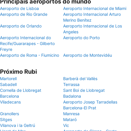
Principais aeroportos do mundo
Aeroporto de Lisboa
Aeroporto Internacional de Miami
Aeroporto de Rio Grande
Aeroporto Internacional Arturo
Merino Benítez
Aeroporto de Orlando
Aeroporto Internacional de Los
Angeles
Aeroporto Internacional do
Aeroporto do Porto
Recife/Guararapes - Gilberto
Freyre
Aeroporto de Roma - Fiumicino
Aeroporto de Montevidéu
Próximo Rubi
Martorell
Barberà del Vallès
Sabadell
Terrassa
Cornella de Llobregat
Sant Boi de Llobregat
Barcelona
Badalona
Viladecans
Aeroporto Josep Tarradellas
Barcelona-El Prat
Granollers
Manresa
Sitges
Mataró
Vilanova i la Geltrú
Vic