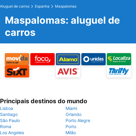
Aluguel de carros
Espanha
Maspalomas
Maspalomas: aluguel de
carros
Principais destinos do mundo
Lisboa
Miami
Santiago
Orlando
São Paulo
Porto Alegre
Roma
Porto
Los Angeles
Milão