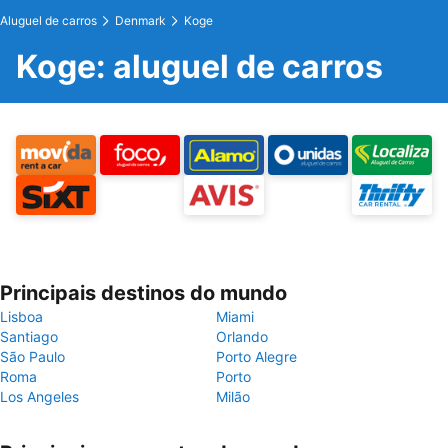
Aluguel de carros
Denmark
Koge
Koge: aluguel de carros
Principais destinos do mundo
Lisboa
Miami
Santiago
Orlando
São Paulo
Porto Alegre
Roma
Porto
Los Angeles
Milão