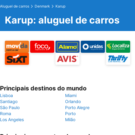
Aluguel de carros
Denmark
Karup
Karup: aluguel de carros
Principais destinos do mundo
Lisboa
Miami
Santiago
Orlando
São Paulo
Porto Alegre
Roma
Porto
Los Angeles
Milão