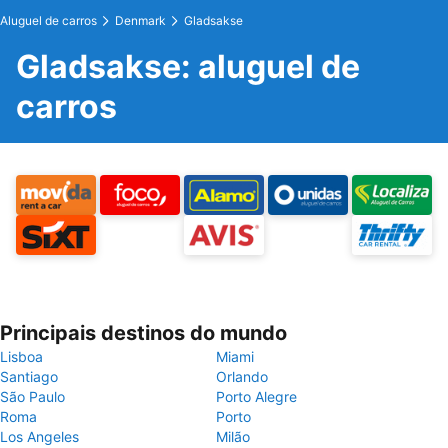
Aluguel de carros
Denmark
Gladsakse
Gladsakse: aluguel de
carros
Principais destinos do mundo
Lisboa
Miami
Santiago
Orlando
São Paulo
Porto Alegre
Roma
Porto
Los Angeles
Milão